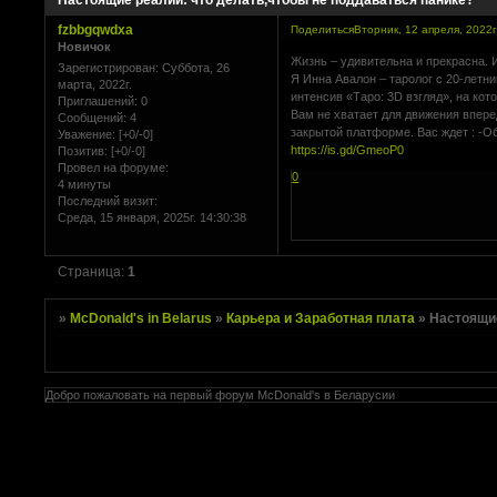
Настоящие реалии: что делать,чтобы не поддаваться панике?
fzbbgqwdxa
Поделиться
Вторник, 12 апреля, 2022г
Новичок
Жизнь – удивительна и прекрасна. 
Зарегистрирован
: Суббота, 26
Я Инна Авалон – таролог с 20-летн
марта, 2022г.
интенсив «Таро: 3D взгляд», на ко
Приглашений:
0
Вам не хватает для движения вперед
Сообщений:
4
закрытой платформе. Вас ждет : -О
Уважение:
[+0/-0]
https://is.gd/GmeoP0
Позитив:
[+0/-0]
Провел на форуме:
0
4 минуты
Последний визит:
Среда, 15 января, 2025г. 14:30:38
Страница:
1
»
McDonald's in Belarus
»
Карьера и Заработная плата
»
Настоящие
Добро пожаловать на первый форум McDonald's в Беларусии