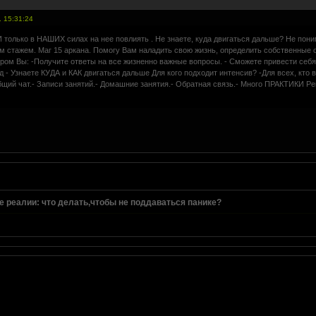
. 15:31:24
И только в НАШИХ силах на нее повлиять . Не знаете, куда двигаться дальше? Не пони
им стажем. Маг 15 аркана. Помогу Вам наладить свою жизнь, определить собственные 
тором Вы: -Получите ответы на все жизненно важные вопросы. - Сможете привести себ
 - Узнаете КУДА и КАК двигаться дальше Для кого подходит интенсив? -Для всех, кто 
бщий чат.- Записи занятий.- Домашние занятия.- Обратная связь.- Много ПРАКТИКИ Р
 реалии: что делать,чтобы не поддаваться панике?