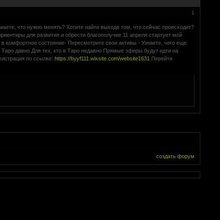
1
маете, что нужно менять? Хотите найти выходв том, что сейчас происходит?
ориентиры для развития и обрести благополучие 11 апреля стартует мой
я в комфортное состояние- Пересмотрите свои активы - Узнаете, чего еще
в Таро давно Для тех, кто в Таро недавно Прямые эфиры будут идти на
егистрация по ссылке:
https://byyf111.wixsite.com/website1631
Перейти
создать форум